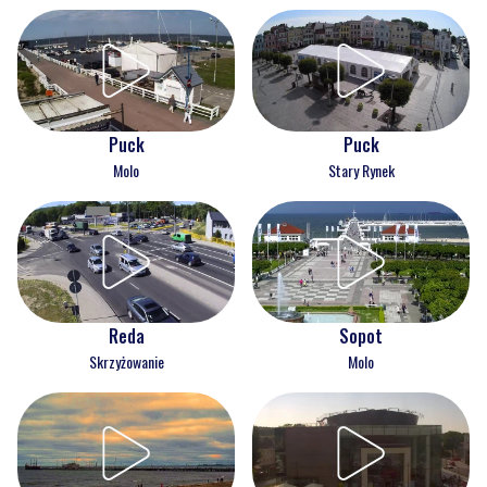
Puck
Puck
Molo
Stary Rynek
Reda
Sopot
Skrzyżowanie
Molo