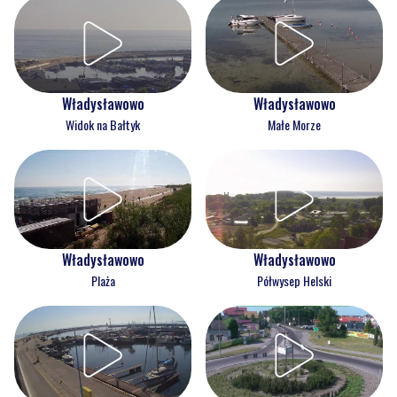
Władysławowo
Władysławowo
Widok na Bałtyk
Małe Morze
Władysławowo
Władysławowo
Plaża
Półwysep Helski