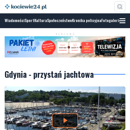
Wiadomości
Sport
Kultura
Społeczeństwo
Kronika policyjna
Fotogalerie
REKLAMA
ADS BY NGM
Gdynia - przystań jachtowa