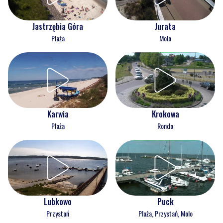
Jastrzębia Góra
Jurata
Plaża
Molo
Karwia
Krokowa
Plaża
Rondo
Lubkowo
Puck
Przystań
Plaża, Przystań, Molo