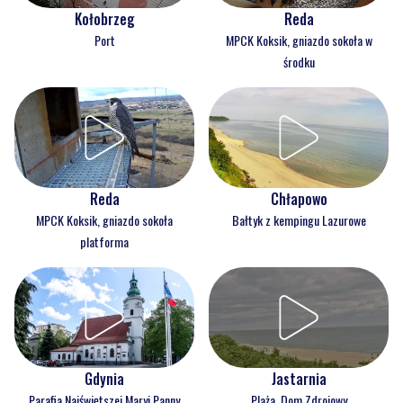
Kołobrzeg
Reda
Port
MPCK Koksik, gniazdo sokoła w
środku
Reda
Chłapowo
MPCK Koksik, gniazdo sokoła
Bałtyk z kempingu Lazurowe
platforma
Gdynia
Jastarnia
Parafia Najświętszej Maryi Panny
Plaża, Dom Zdrojowy