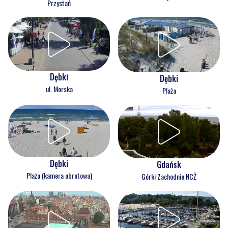
Przystań
Dębki
Dębki
ul. Morska
Plaża
Dębki
Gdańsk
Plaża (kamera obrotowa)
Górki Zachodnie NCŻ