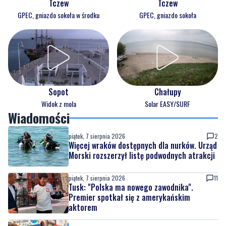
Tczew
Tczew
GPEC, gniazdo sokoła w środku
GPEC, gniazdo sokoła
Sopot
Chałupy
Widok z mola
Solar EASY/SURF
Wiadomości
piątek, 7 sierpnia 2026
2
Więcej wraków dostępnych dla nurków. Urząd
Morski rozszerzył listę podwodnych atrakcji
piątek, 7 sierpnia 2026
11
Tusk: "Polska ma nowego zawodnika".
Premier spotkał się z amerykańskim
aktorem