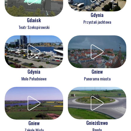
Gdynia
Gdańsk
Przystań jachtowa
Teatr Szekspirowski
Gdynia
Gniew
Molo Południowe
Panorama miasta
Gnieżdżewo
Gniew
Rondo
Zakole Wisły