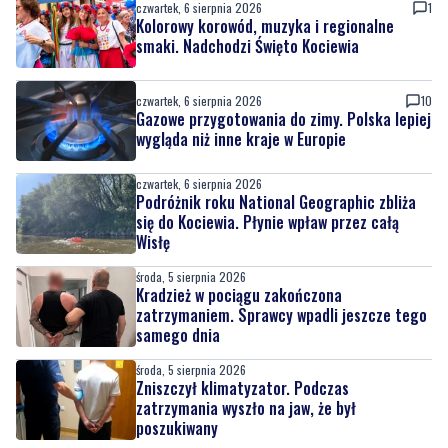
czwartek, 6 sierpnia 2026
1
Kolorowy korowód, muzyka i regionalne
smaki. Nadchodzi Święto Kociewia
czwartek, 6 sierpnia 2026
10
Gazowe przygotowania do zimy. Polska lepiej
wygląda niż inne kraje w Europie
czwartek, 6 sierpnia 2026
Podróżnik roku National Geographic zbliża
się do Kociewia. Płynie wpław przez całą
Wisłę
środa, 5 sierpnia 2026
Kradzież w pociągu zakończona
zatrzymaniem. Sprawcy wpadli jeszcze tego
samego dnia
środa, 5 sierpnia 2026
Zniszczył klimatyzator. Podczas
zatrzymania wyszło na jaw, że był
poszukiwany