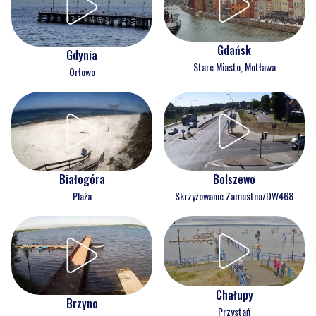
Gdańsk
Gdynia
Stare Miasto, Motława
Orłowo
Białogóra
Bolszewo
Plaża
Skrzyżowanie Zamostna/DW468
Chałupy
Brzyno
Przystań