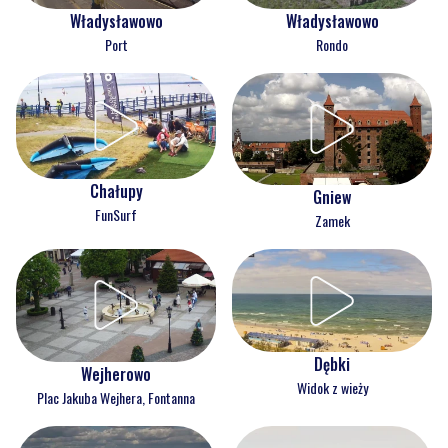
Władysławowo
Władysławowo
Port
Rondo
Chałupy
Gniew
FunSurf
Zamek
Dębki
Wejherowo
Widok z wieży
Plac Jakuba Wejhera, Fontanna