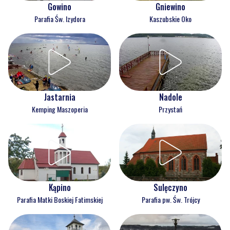
Gowino
Gniewino
Parafia Św. Izydora
Kaszubskie Oko
Jastarnia
Nadole
Kemping Maszoperia
Przystań
Kąpino
Sulęczyno
Parafia Matki Boskiej Fatimskiej
Parafia pw. Św. Trójcy